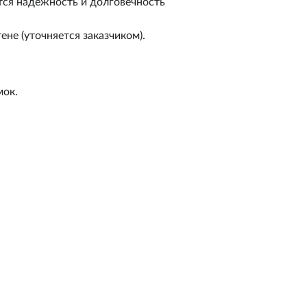
тся надежность и долговечность
не (уточняется заказчиком).
мок.