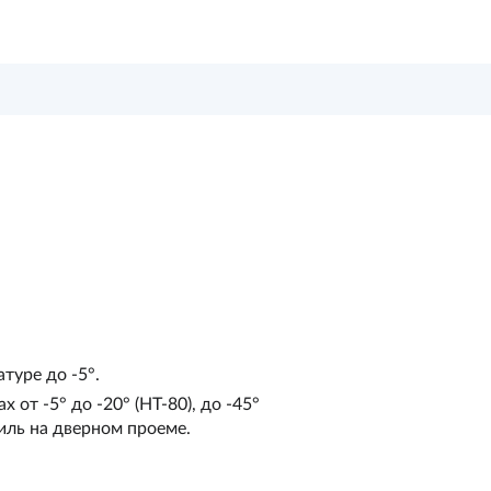
туре до -5°.
от -5° до -20° (НТ-80), до -45°
ль на дверном проеме.