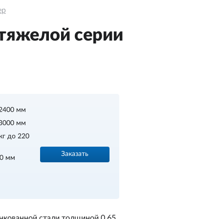
ер
 тяжелой серии
2400 мм
3000 мм
кг до 220
Заказать
20 мм
нкованной стали толщиной 0,65