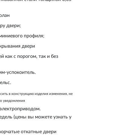
олан
ру двери;
миниевого профиля;
ткрывания двери
 как с порогом, так и без
м-успокоитель.
ельс.
осить в конструкцию изделия изменения, не
го уведомления
 электроприводом.
недель (цены вы можете узнать у
ворчатые откатные двери