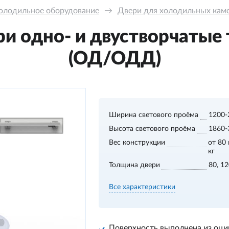
олодильное оборудование
→
Двери для холодильных кам
и одно- и двустворчатые
(ОД/ОДД)
Ширина светового проёма
1200-
Высота светового проёма
1860-
Вес конструкции
от 80 
кг
Толщина двери
80, 1
Все характеристики
Поверхность выполнена из оци