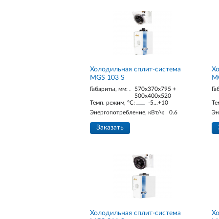
Холодильная сплит-система
Хо
MGS 103 S
M
Габариты, мм:
570x370x795 +
Га
500x400x520
Темп. режим, °С:
-5...+10
Те
Энергопотребление, кВт/ч:
0.6
Эн
Заказать
Холодильная сплит-система
Хо