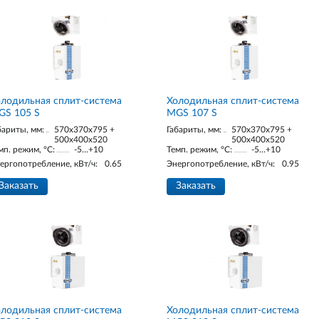
лодильная сплит-система
Холодильная сплит-система
GS 105 S
MGS 107 S
бариты, мм:
570x370x795 +
Габариты, мм:
570x370x795 +
500x400x520
500x400x520
мп. режим, °С:
-5...+10
Темп. режим, °С:
-5...+10
ергопотребление, кВт/ч:
0.65
Энергопотребление, кВт/ч:
0.95
Заказать
Заказать
лодильная сплит-система
Холодильная сплит-система