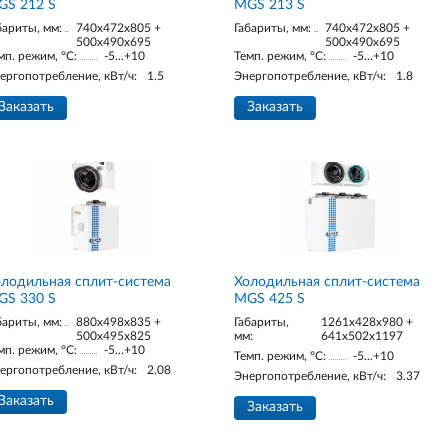
GS 212 S
MGS 213 S
бариты, мм:
740x472x805 +
Габариты, мм:
740x472x805 +
500x490x695
500x490x695
мп. режим, °С:
-5...+10
Темп. режим, °С:
-5...+10
ергопотребление, кВт/ч:
1.5
Энергопотребление, кВт/ч:
1.8
Заказать
Заказать
лодильная сплит-система
Холодильная сплит-система
GS 330 S
MGS 425 S
бариты, мм:
880x498x835 +
Габариты,
1261x428x980 +
500x495x825
мм:
641x502x1197
мп. режим, °С:
-5...+10
Темп. режим, °С:
-5...+10
ергопотребление, кВт/ч:
2.08
Энергопотребление, кВт/ч:
3.37
Заказать
Заказать