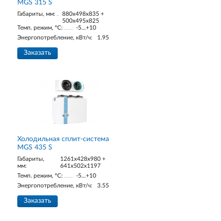
MGS 315 S
Габариты, мм:
880x498x835 +
500x495x825
Темп. режим, °С:
-5...+10
Энергопотребление, кВт/ч:
1.95
Заказать
Холодильная сплит-система
MGS 435 S
Габариты,
1261x428x980 +
мм:
641x502x1197
Темп. режим, °С:
-5...+10
Энергопотребление, кВт/ч:
3.55
Заказать