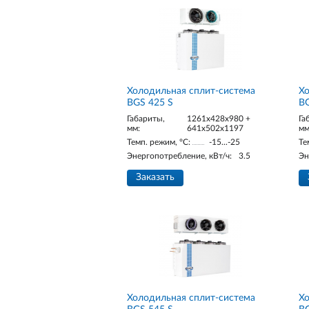
Холодильная сплит-система
Хо
BGS 425 S
BG
Габариты,
1261x428x980 +
Га
мм:
641x502x1197
мм
Темп. режим, °С:
-15...-25
Те
Энергопотребление, кВт/ч:
3.5
Эн
Заказать
Холодильная сплит-система
Хо