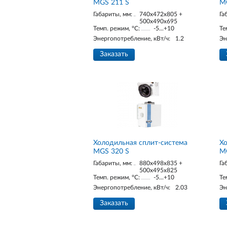
MGS 211 S
M
Габариты, мм:
740x472x805 +
Га
500x490x695
Темп. режим, °С:
-5...+10
Те
Энергопотребление, кВт/ч:
1.2
Эн
Заказать
Холодильная сплит-система
Хо
MGS 320 S
M
Габариты, мм:
880x498x835 +
Га
500x495x825
Темп. режим, °С:
-5...+10
Те
Энергопотребление, кВт/ч:
2.03
Эн
Заказать