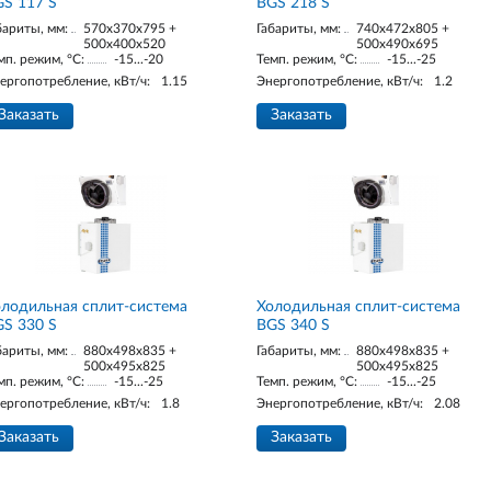
S 117 S
BGS 218 S
бариты, мм:
570x370x795 +
Габариты, мм:
740x472x805 +
500x400x520
500x490x695
мп. режим, °С:
-15...-20
Темп. режим, °С:
-15...-25
ергопотребление, кВт/ч:
1.15
Энергопотребление, кВт/ч:
1.2
Заказать
Заказать
лодильная сплит-система
Холодильная сплит-система
S 330 S
BGS 340 S
бариты, мм:
880x498x835 +
Габариты, мм:
880x498x835 +
500x495x825
500x495x825
мп. режим, °С:
-15...-25
Темп. режим, °С:
-15...-25
ергопотребление, кВт/ч:
1.8
Энергопотребление, кВт/ч:
2.08
Заказать
Заказать