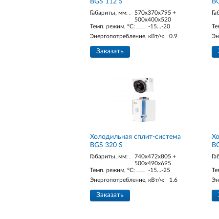
BGS 112 S
BG
Габариты, мм:
570x370x795 +
Га
500x400x520
Темп. режим, °С:
-15...-20
Те
Энергопотребление, кВт/ч:
0.9
Эн
Заказать
Холодильная сплит-система
Хо
BGS 320 S
BG
Габариты, мм:
740x472x805 +
Га
500x490x695
Темп. режим, °С:
-15...-25
Те
Энергопотребление, кВт/ч:
1.6
Эн
Заказать