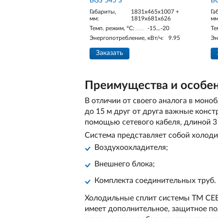
BGS 545 S
BG
Габариты,
1831x465x1007 +
Га
мм:
1819x681x626
мм
Темп. режим, °С:
-15...-20
Те
Энергопотребление, кВт/ч:
9.95
Эн
Заказать
Преимущества и особен
В отличии от своего аналога в мон
до 15 м друг от друга важные конс
помощью сетевого кабеля, длиной 3
Система представляет собой холоди
Воздухоохладителя;
Внешнего блока;
Комплекта соединительных труб.
Холодильные сплит системы ТМ СЕВ
имеет дополнительное, защитное по