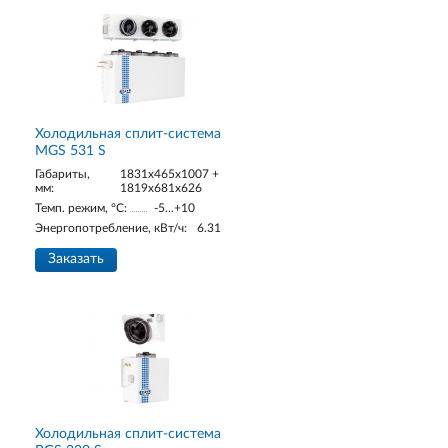
Холодильная сплит-система
MGS 531 S
Габариты,
1831x465x1007 +
мм:
1819x681x626
Темп. режим, °С:
-5...+10
Энергопотребление, кВт/ч:
6.31
Заказать
Холодильная сплит-система