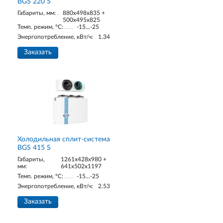
BGS 220 S
Габариты, мм:
880x498x835 +
500x495x825
Темп. режим, °С:
-15...-25
Энергопотребление, кВт/ч:
1.34
Заказать
Холодильная сплит-система
BGS 415 S
Габариты,
1261x428x980 +
мм:
641x502x1197
Темп. режим, °С:
-15...-25
Энергопотребление, кВт/ч:
2.53
Заказать