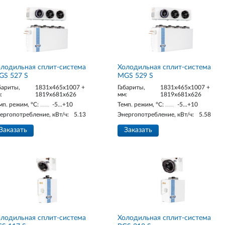
лодильная сплит-система
Холодильная сплит-система
GS 527 S
MGS 529 S
бариты,
1831x465x1007 +
Габариты,
1831x465x1007 +
:
1819x681x626
мм:
1819x681x626
мп. режим, °С:
-5...+10
Темп. режим, °С:
-5...+10
ергопотребление, кВт/ч:
5.13
Энергопотребление, кВт/ч:
5.58
Заказать
Заказать
лодильная сплит-система
Холодильная сплит-система