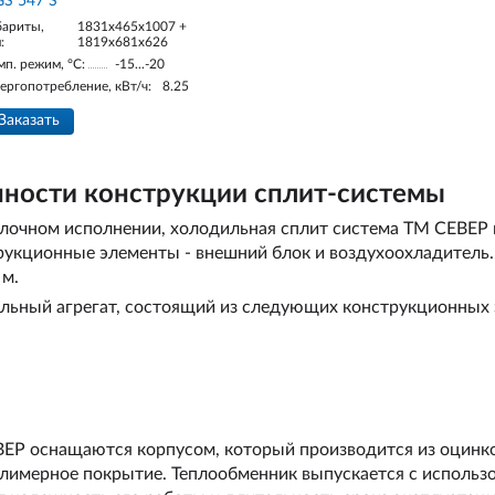
S 547 S
бариты,
1831x465x1007 +
:
1819x681x626
мп. режим, °С:
-15...-20
ергопотребление, кВт/ч:
8.25
Заказать
ности конструкции сплит-системы
облочном исполнении, холодильная сплит система ТМ СЕВЕР
трукционные элементы - внешний блок и воздухоохладитель
 м.
льный агрегат, состоящий из следующих конструкционных 
ЕР оснащаются корпусом, который производится из оцинко
лимерное покрытие. Теплообменник выпускается с использ