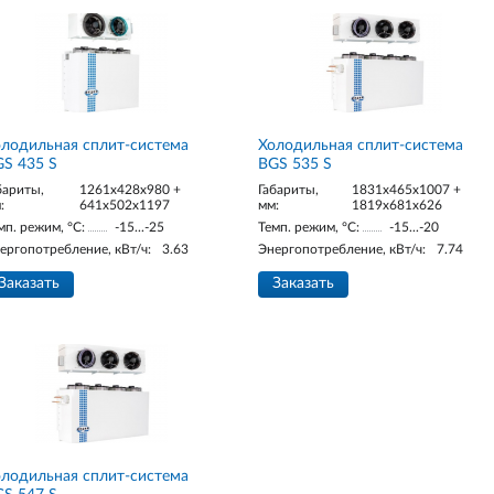
лодильная сплит-система
Холодильная сплит-система
S 435 S
BGS 535 S
бариты,
1261x428x980 +
Габариты,
1831x465x1007 +
:
641x502x1197
мм:
1819x681x626
мп. режим, °С:
-15...-25
Темп. режим, °С:
-15...-20
ергопотребление, кВт/ч:
3.63
Энергопотребление, кВт/ч:
7.74
Заказать
Заказать
лодильная сплит-система