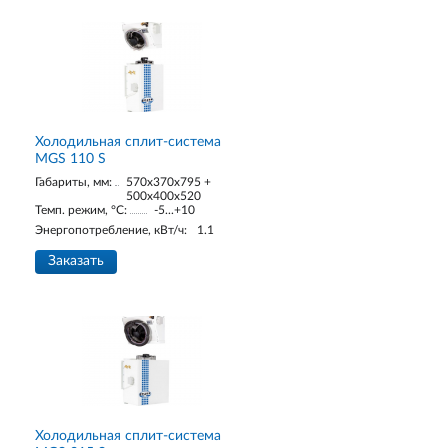
Холодильная сплит-система
MGS 110 S
Габариты, мм:
570x370x795 +
500x400x520
Темп. режим, °С:
-5...+10
Энергопотребление, кВт/ч:
1.1
Заказать
Холодильная сплит-система