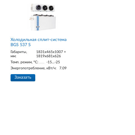
Холодильная сплит-система
BGS 537 S
Габариты,
1831x465x1007 +
мм:
1819x681x626
Темп. режим, °С:
-15...-25
Энергопотребление, кВт/ч:
7.09
Заказать