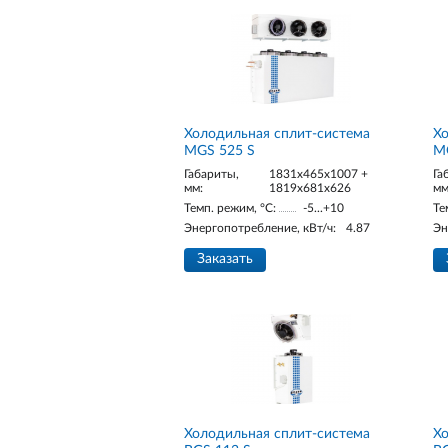
Холодильная сплит-система
Хо
MGS 525 S
M
Габариты,
1831x465x1007 +
Га
мм:
1819x681x626
мм
Темп. режим, °С:
-5...+10
Те
Энергопотребление, кВт/ч:
4.87
Эн
Заказать
Холодильная сплит-система
Хо