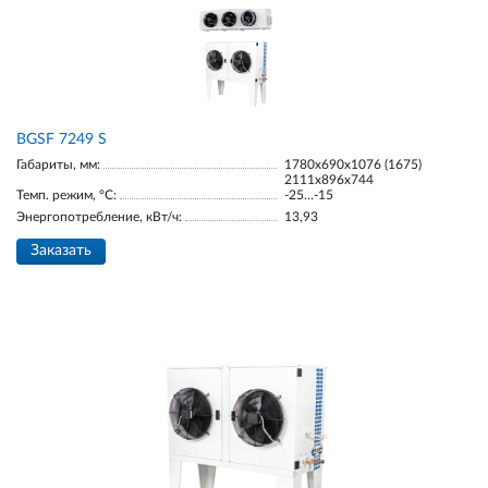
BGSF 7249 S
Габариты, мм:
1780х690х1076 (1675)
2111х896х744
Темп. режим, °С:
-25…-15
Энергопотребление, кВт/ч:
13,93
Заказать