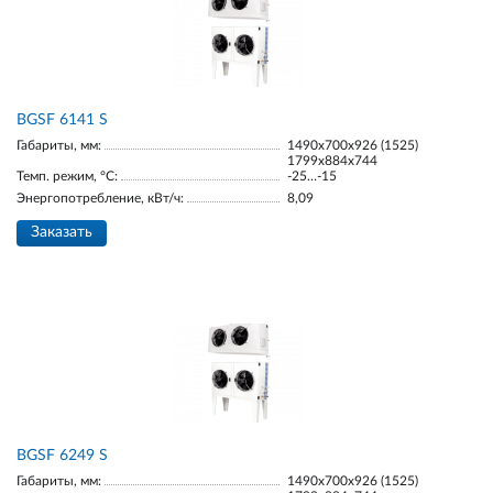
BGSF 6141 S
Габариты, мм:
1490х700х926 (1525)
1799х884х744
Темп. режим, °С:
-25…-15
Энергопотребление, кВт/ч:
8,09
Заказать
BGSF 6249 S
Габариты, мм:
1490х700х926 (1525)