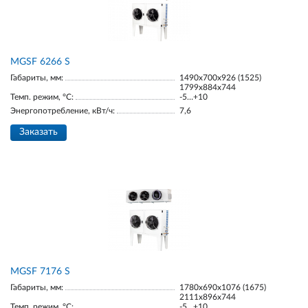
МGSF 6266 S
Габариты, мм:
1490х700х926 (1525)
1799х884х744
Темп. режим, °С:
-5…+10
Энергопотребление, кВт/ч:
7,6
Заказать
МGSF 7176 S
Габариты, мм:
1780х690х1076 (1675)
2111х896х744
Темп. режим, °С:
-5…+10