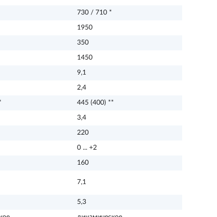
730 / 710 *
1950
350
1450
9,1
2,4
*
445 (400) **
3,4
220
0 ... +2
160
7,1
5,3