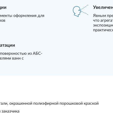
ции
Увеличен
ементы оформления для
Явным пре
ров
что агрега
экспозици
практичес
уатации
с поверхностью из АБС-
елями ванн с
стали, окрашенной полиэфирной порошковой краской
 заказчика