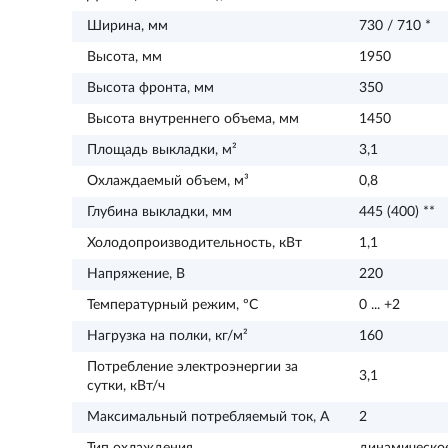
Ширина, мм
730 / 710 *
Высота, мм
1950
Высота фронта, мм
350
Высота внутреннего объема, мм
1450
Площадь выкладки, м²
3,1
Охлаждаемый объем, м³
0,8
Глубина выкладки, мм
445 (400) **
Холодопроизводительность, кВт
1,1
Напряжение, В
220
Температурный режим, ºС
0 ... +2
Нагрузка на полки, кг/м²
160
Потребление электроэнергии за
3,1
сутки, кВт/ч
Максимальный потребляемый ток, А
2