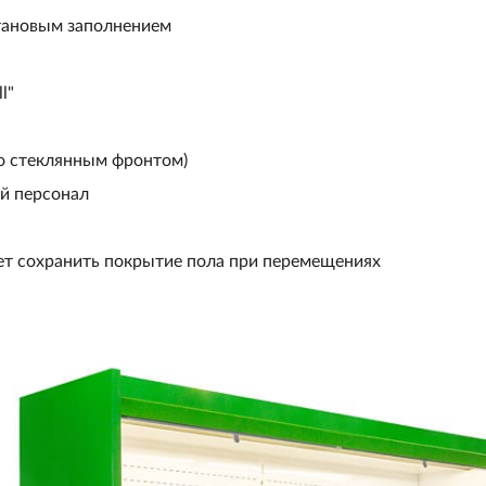
етановым заполнением
l"
со стеклянным фронтом)
й персонал
яет сохранить покрытие пола при перемещениях