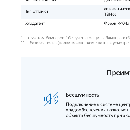
Тип охлаждения
динамическо
автоматичес
Тип оттайки
ТЭНов
Хладагент
Фреон R404a
* — с учетом бамперов / без учета толщины бампера-от
** — базовая полка (полки можно размещать на усмотре
Преим
Бесшумность
Подключение к системе цент
хладообеспечения позволяет 
объекта бесшумность при эк