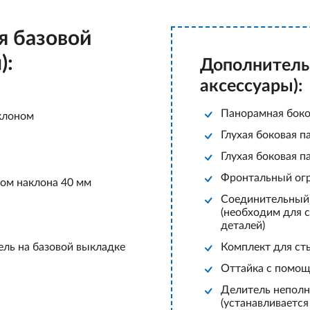
я базовой
):
Дополнитель
аксессуары):
Панорамная боко
аклоном
Глухая боковая п
Глухая боковая п
Фронтальный огра
лом наклона 40 мм
Соединительный
(необходим для 
деталей)
ль на базовой выкладке
Комплект для ст
Оттайка с помо
Делитель непол
(устанавливаетс