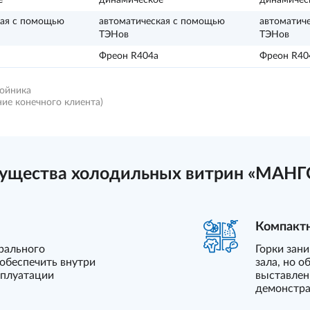
е
динамическое
динамичес
кая с помощью
автоматическая с помощью
автоматич
ТЭНов
ТЭНов
Фреон R404a
Фреон R40
бойника
ние конечного клиента)
ущества холодильных витрин «МАНГО
Компактн
рального
Горки зан
обеспечить внутри
зала, но 
сплуатации
выставлен
демонстр